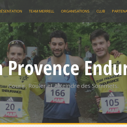
RÉSENTATION
TEAM MERRELL
ORGANISATIONS
CLUB
PARTENA
 Provence Endu
Courir, Rouler et Atteindre des Sommets.