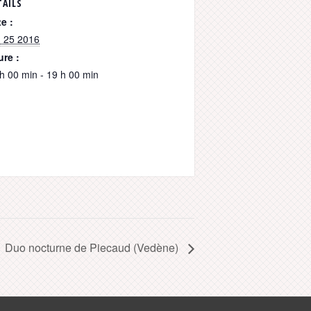
TAILS
e :
n 25 2016
re :
h 00 min - 19 h 00 min
Duo nocturne de Piecaud (Vedène)