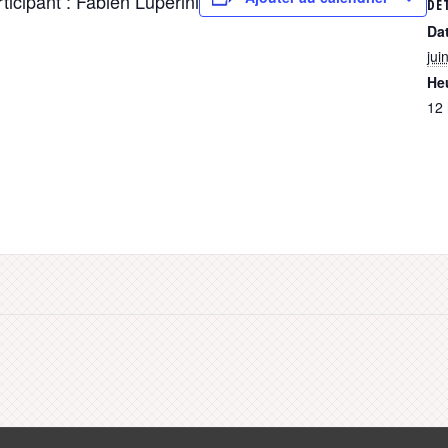
ticipant : Fabien Luperini
DÉ
Dat
jui
Heu
12 