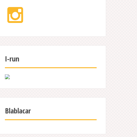
Instagram
I-run
Blablacar