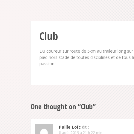
Club
Du coureur sur route de 5km au traileur long su
pied hors stade de toutes disciplines et de tous l
passion !
One thought on “
Club
”
Paille Loïc
dit :
8 août 2019 à 21 h 22 min