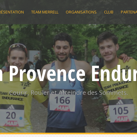
RÉSENTATION
TEAM MERRELL
ORGANISATIONS
CLUB
PARTENA
 Provence Endu
Courir, Rouler et Atteindre des Sommets.