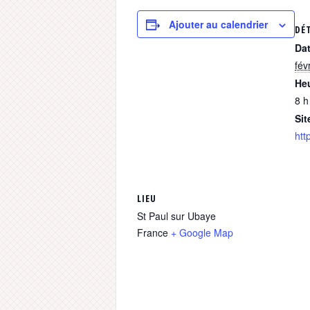
Ajouter au calendrier
DÉ
Dat
fév
Heu
8 h
Sit
htt
LIEU
St Paul sur Ubaye
France
+ Google Map