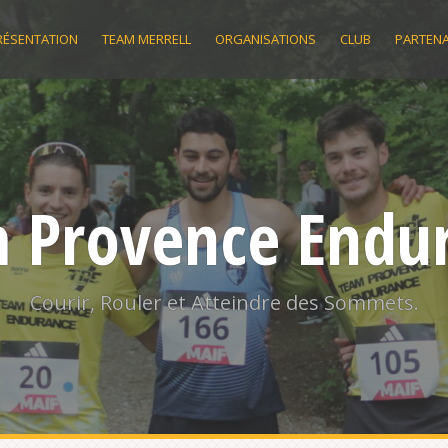
RÉSENTATION
TEAM MERRELL
ORGANISATIONS
CLUB
PARTENA
 Provence Endu
Courir, Rouler et Atteindre des Sommets.