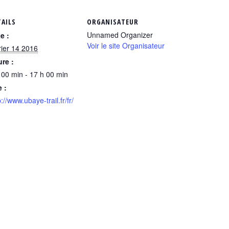
TAILS
ORGANISATEUR
Unnamed Organizer
e :
Voir le site Organisateur
rier 14 2016
re :
 00 min - 17 h 00 min
e :
p://www.ubaye-trail.fr/fr/