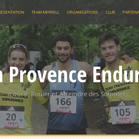
RÉSENTATION
TEAM MERRELL
ORGANISATIONS
CLUB
PARTENA
 Provence Endu
Courir, Rouler et Atteindre des Sommets.