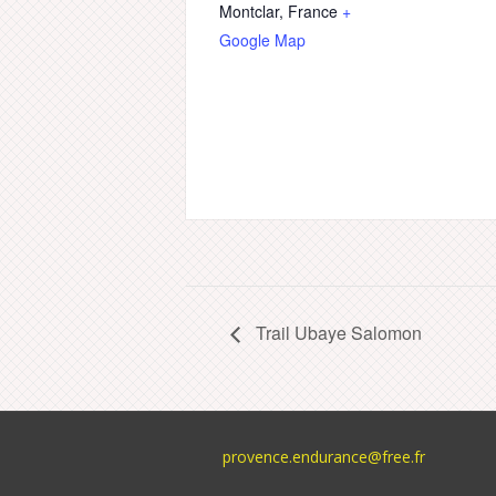
Montclar
,
France
+
Google Map
Trail Ubaye Salomon
provence.endurance@free.fr