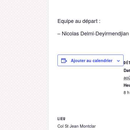
Equipe au départ :
– Nicolas Delmi-Deyirmendjian
Ajouter au calendrier
DÉ
Dat
aoû
Heu
8 h
LIEU
Col St Jean Montclar