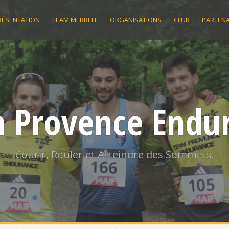
RÉSENTATION
TEAM MERRELL
ORGANISATIONS
CLUB
PARTENA
 Provence Endu
Courir, Rouler et Atteindre des Sommets.