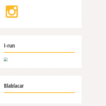
Instagram
I-run
Blablacar