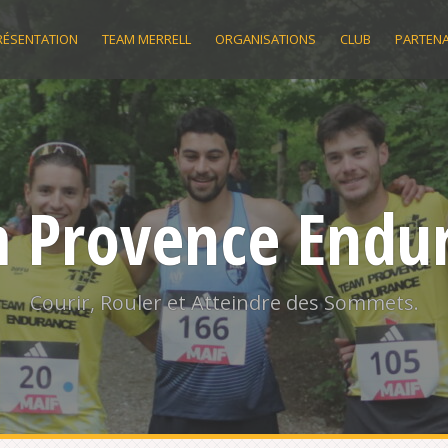
RÉSENTATION
TEAM MERRELL
ORGANISATIONS
CLUB
PARTENA
 Provence Endu
Courir, Rouler et Atteindre des Sommets.