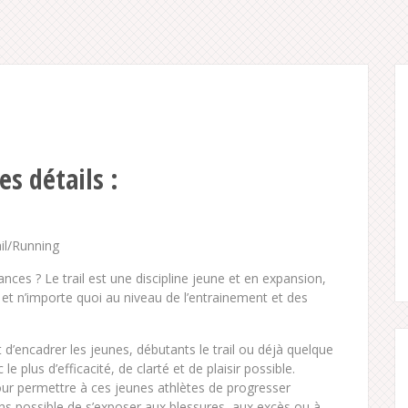
es détails :
il/Running
nces ? Le trail est une discipline jeune et en expansion,
 et n’importe quoi au niveau de l’entrainement et des
d’encadrer les jeunes, débutants le trail ou déjà quelque
 plus d’efficacité, de clarté et de plaisir possible.
our permettre à ces jeunes athlètes de progresser
ns possible de s’exposer aux blessures, aux excès ou à