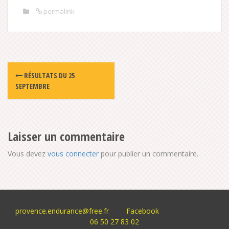
permalink
Post
RÉSULTATS DU 25
navigation
SEPTEMBRE
Laisser un commentaire
Vous devez
vous connecter
pour publier un commentaire.
provence.endurance@free.fr
Facebook
06 50 27 83 02