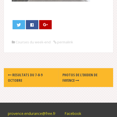
Courses du week-end
permalink
Post
RESULTATS DU 7-8-9
PHOTOS DE L’EKIDEN DE
navigation
OCTOBRE
FAYENCE
provence.endurance@free.fr
Facebook