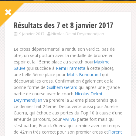
Résultats des 7 et 8 janvier 2017
9 janvier 2017
Nicolas Delmi-Deyirmendjian
Le cross départemental a rendu son verdict, pas de
titre, un seul podium avec la médaille de bronze en
espoir et la 15eme place au scratch pour
Maxime
Sauve
(qui succède à
Remi Frametta
à cette place),
une belle 5ème place pour
Matis Bondurand
qui
découvrait les cross. Confirmation également de la
bonne forme de
Guilhem Gerard
qui après une grande
partie de course avec le coach
Nicolas Delmi
Deyirmendjian
va prendre la 21eme place tandis que
ce dernier finit 24eme. Découverte
aussi pour Aurélie
Guerra, qui échoue aux portes du Top 10 à cause d’une
erreur de parcours, pour
Vivi VB
partie fort mais qui
s’est battue, Franck Guerra qui termine avec un temps
de 42min très correct pour son premier cross et
Florent