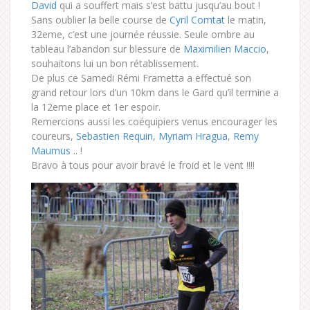
David
qui a souffert mais s’est battu jusqu’au bout !
Sans oublier la belle course de
Cyril Comtat
le matin,
32eme, c’est une journée réussie. Seule ombre au
tableau l’abandon sur blessure de
Maximilien Maccio
,
souhaitons lui un bon rétablissement.
De plus ce Samedi Rémi Frametta a effectué son
grand retour lors d’un 10km dans le Gard qu’il termine a
la 12eme place et 1er espoir.
Remercions aussi les coéquipiers venus encourager les
coureurs,
Sebastien Requin
,
Myriam Hragua
,
Remy
Maumus
.. !
Bravo à tous pour avoir bravé le froid et le vent !!!!