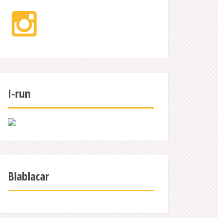
Instagram
I-run
Blablacar