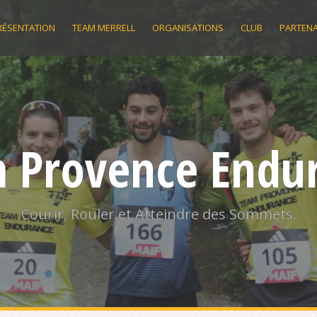
RÉSENTATION
TEAM MERRELL
ORGANISATIONS
CLUB
PARTENA
 Provence Endu
Courir, Rouler et Atteindre des Sommets.