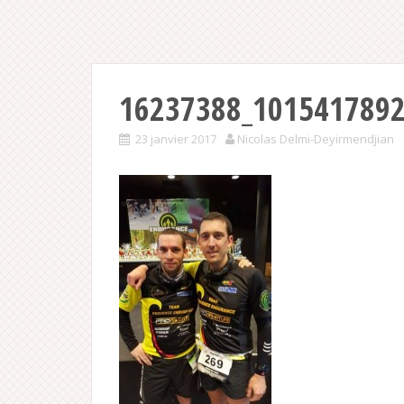
16237388_101541789
23 janvier 2017
Nicolas Delmi-Deyirmendjian