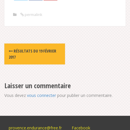
permalink
Post
RÉSULTATS DU 19 FÉVRIER
navigation
2017
Laisser un commentaire
Vous devez
vous connecter
pour publier un commentaire.
provence.endurance@free.fr
Facebook