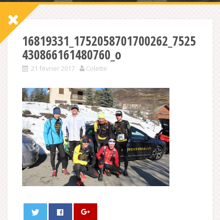
16819331_1752058701700262_7525
430866161480760_o
21 février 2017
Colette