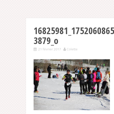
16825981_175206086
3879_o
21 février 2017
Colette