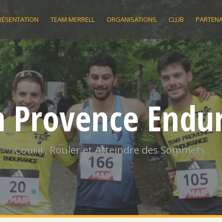
RÉSENTATION
TEAM MERRELL
ORGANISATIONS
CLUB
PARTENA
 Provence Endu
Courir, Rouler et Atteindre des Sommets.