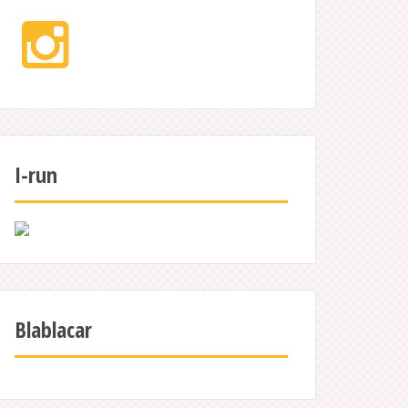
Instagram
I-run
Blablacar