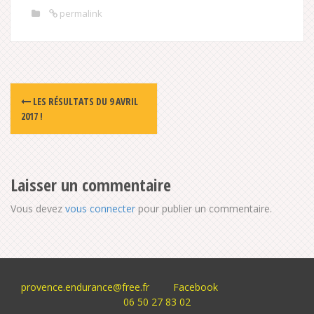
permalink
Post
LES RÉSULTATS DU 9 AVRIL
navigation
2017 !
Laisser un commentaire
Vous devez
vous connecter
pour publier un commentaire.
provence.endurance@free.fr
Facebook
06 50 27 83 02