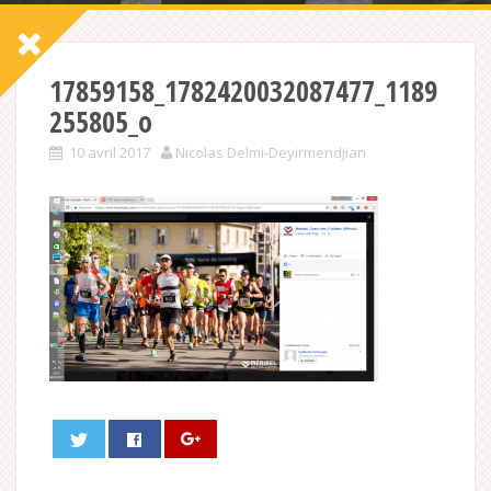
17859158_1782420032087477_1189
255805_o
10 avril 2017
Nicolas Delmi-Deyirmendjian