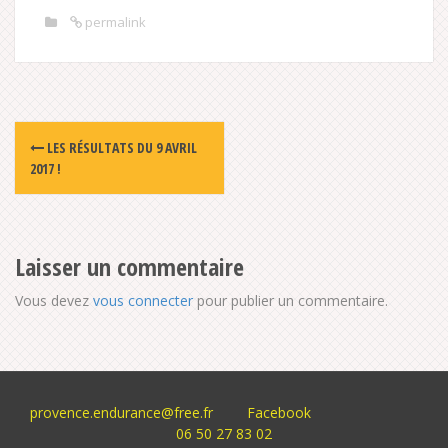
permalink
Post
LES RÉSULTATS DU 9 AVRIL
navigation
2017 !
Laisser un commentaire
Vous devez
vous connecter
pour publier un commentaire.
provence.endurance@free.fr
Facebook
06 50 27 83 02