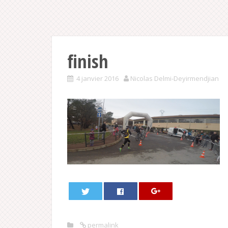
finish
4 janvier 2016
Nicolas Delmi-Deyirmendjian
permalink