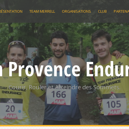
RÉSENTATION
TEAM MERRELL
ORGANISATIONS
CLUB
PARTENA
 Provence Endu
Courir, Rouler et Atteindre des Sommets.