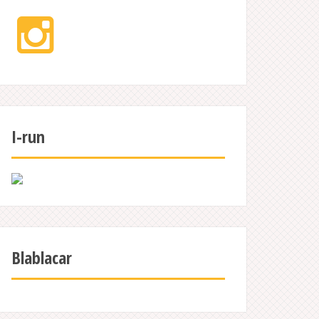
Instagram
I-run
Blablacar