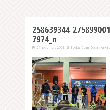
258639344_27589900
7974_n
21 novembre 2021
Nicolas Delmi-Deyirmendji