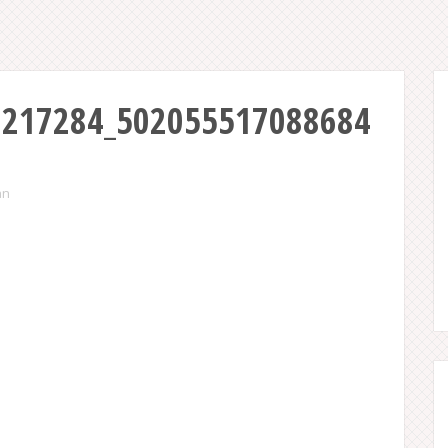
1217284_502055517088684
an