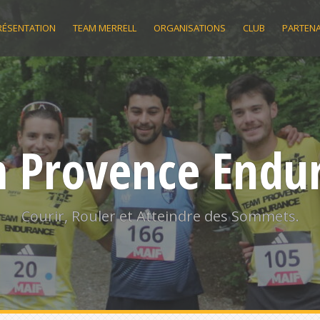
RÉSENTATION
TEAM MERRELL
ORGANISATIONS
CLUB
PARTENA
 Provence Endu
Courir, Rouler et Atteindre des Sommets.