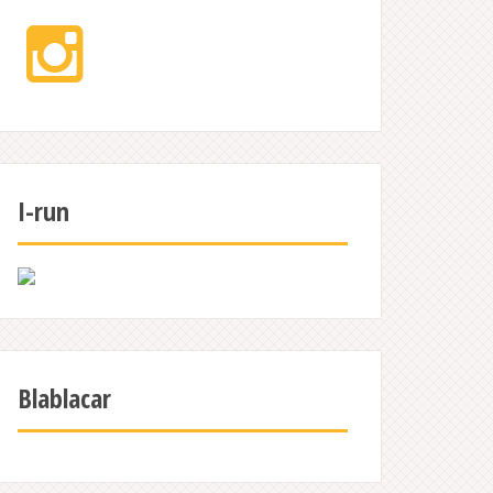
Instagram
I-run
Blablacar