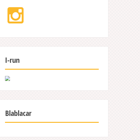
Instagram
I-run
Blablacar