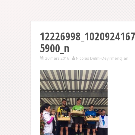
12226998_102092416
5900_n
20 mars 2016
Nicolas Delmi-Deyirmendjian