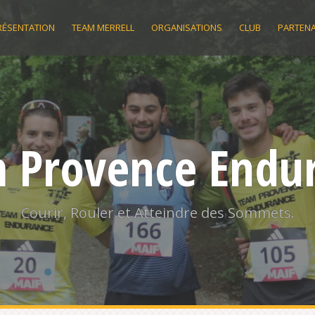
RÉSENTATION
TEAM MERRELL
ORGANISATIONS
CLUB
PARTENA
 Provence Endu
Courir, Rouler et Atteindre des Sommets.