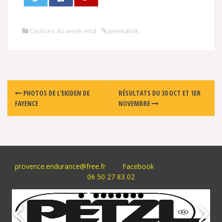
Courses du week-end
permalink
Post
PHOTOS DE L’EKIDEN DE
RÉSULTATS DU 30 OCT ET 1ER
navigation
FAYENCE
NOVEMBRE
provence.endurance@free.fr
Facebook
06 50 27 83 02