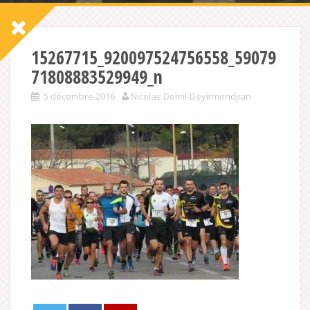
15267715_920097524756558_59079
71808883529949_n
5 décembre 2016
Nicolas Delmi-Deyirmendjian