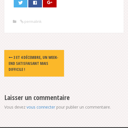
permalink
Post
3 ET 4 DÉCEMBRE, UN WEEK-
navigation
END SATISFAISANT MAIS
DIFFICILE !
Laisser un commentaire
Vous devez
vous connecter
pour publier un commentaire.