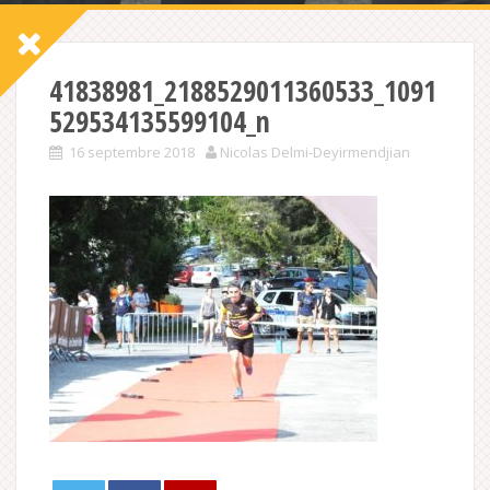
41838981_2188529011360533_1091
529534135599104_n
16 septembre 2018
Nicolas Delmi-Deyirmendjian