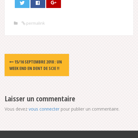
permalink
Post
15/16 SEPTEMBRE 2018 : UN
navigation
WEEK END EN DENT DE SCIE !!
Laisser un commentaire
Vous devez
vous connecter
pour publier un commentaire.