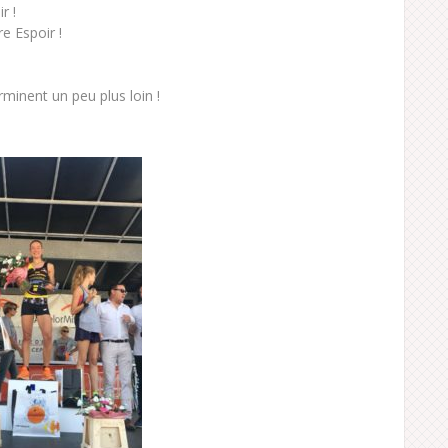
r !
 Espoir !
rminent un peu plus loin !