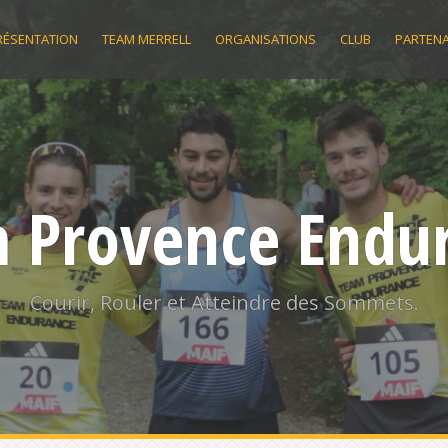
RÉSENTATION
TEAM MERRELL
ORGANISATIONS
CLUB
PARTENA
 Provence Endu
Courir, Rouler et Atteindre des Sommets.