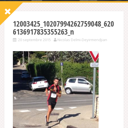
12003425_10207994262759048_620
6136917835355263_n
20 septembre 2015
Nicolas Delmi-Deyirmendjian