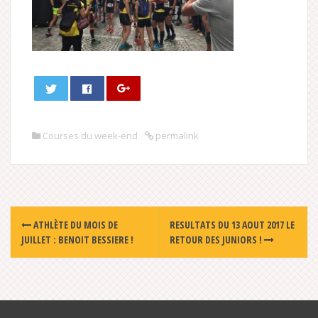
Courses du week-end
permalink
Post
ATHLÈTE DU MOIS DE
RESULTATS DU 13 AOUT 2017 LE
navigation
JUILLET : BENOIT BESSIERE !
RETOUR DES JUNIORS !