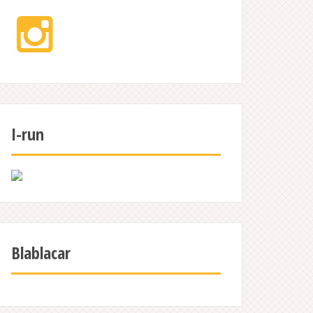
Instagram
I-run
Blablacar