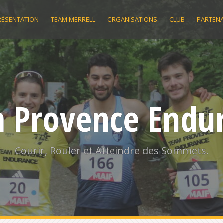
RÉSENTATION
TEAM MERRELL
ORGANISATIONS
CLUB
PARTENA
 Provence Endu
Courir, Rouler et Atteindre des Sommets.