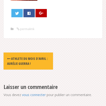
permalink
Post
ATHLETE DU MOIS D’AVRIL :
navigation
AURÉLIE GUERRA !
Laisser un commentaire
Vous devez
vous connecter
pour publier un commentaire.