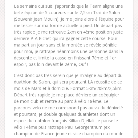
La semaine qui suit, j’apprends que la Team aligne une
belle équipe de 5 coureurs sur le 7,5km Trail de Salon
(Souvenir Jean Moulin). Je me joins alors à l’équipe pour
me tester sur ma forme actuelle à pied. Un départ pas
très rapide je me retrouve 2km en 4ème position juste
derrière P-A Richet qui ira gagner cette course. Pour
ma part un jour sans et la montée se révèle pénible
pour moi, je rattrape néanmoins une personne dans la
descente et limite la casse en finissant 7ème et 1er
espoir, pas loin devant le 2ème, Ouf !
C’est donc pas très serein que je m’aligne au départ du
duathlon de Salon, qui sera pourtant LA réussite de ce
mois de Mars et à domicile. Format 5km/20km/2,5km.
Départ très rapide je me place dérrière un coéquipier
de mon club et rentre au parc à vélo 18ème. Le
parcours vélo ne me correspond pas au vu du dénivelé
et pourtant, je double quelques duathletes dont un
espoir du triathlon français Killian Djellali. Je pause le
vélo 14ème puis rattrape Paul Georgenthum (ex
champion de France jeune et vice champion du monde