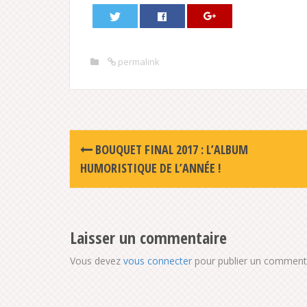
permalink
Post
BOUQUET FINAL 2017 : L’ALBUM
navigation
HUMORISTIQUE DE L’ANNÉE !
Laisser un commentaire
Vous devez
vous connecter
pour publier un commenta