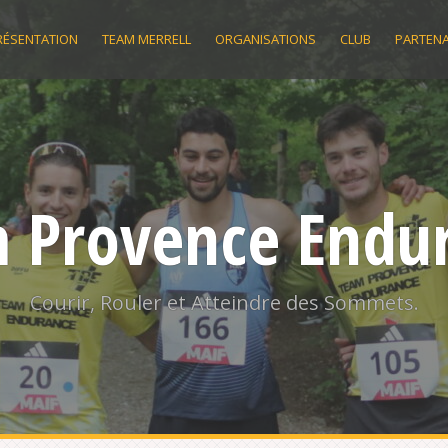
RÉSENTATION
TEAM MERRELL
ORGANISATIONS
CLUB
PARTENA
 Provence Endu
Courir, Rouler et Atteindre des Sommets.