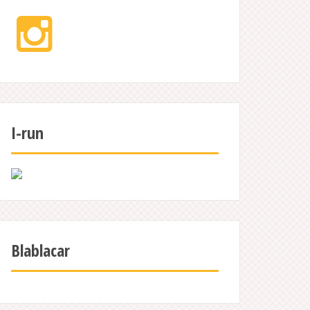
Instagram
I-run
Blablacar