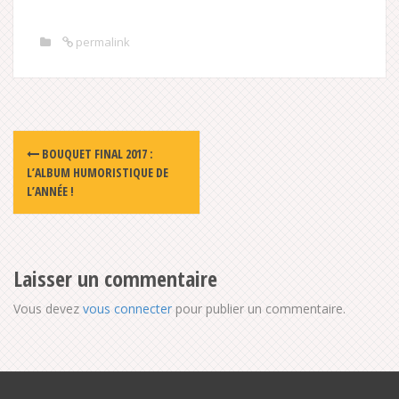
permalink
Post
BOUQUET FINAL 2017 :
navigation
L’ALBUM HUMORISTIQUE DE
L’ANNÉE !
Laisser un commentaire
Vous devez
vous connecter
pour publier un commentaire.