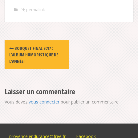
permalink
Post
BOUQUET FINAL 2017 :
navigation
L’ALBUM HUMORISTIQUE DE
L’ANNÉE !
Laisser un commentaire
Vous devez
vous connecter
pour publier un commentaire.
provence.endurance@free.fr
Facebook