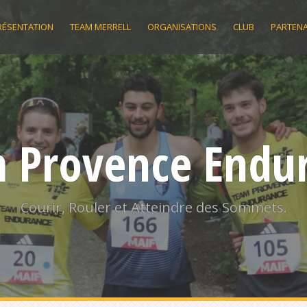
RÉSENTATION
TEAM MERRELL
ORGANISATIONS
CLUB
PARTENA
 Provence Endu
Courir, Rouler et Atteindre des Sommets.