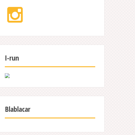
Instagram
I-run
Blablacar