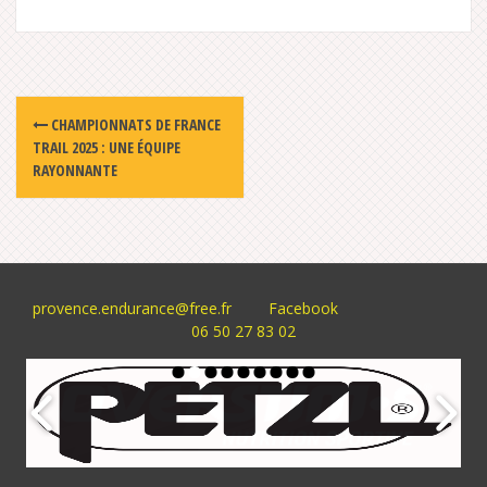
Post
CHAMPIONNATS DE FRANCE
navigation
TRAIL 2025 : UNE ÉQUIPE
RAYONNANTE
provence.endurance@free.fr
Facebook
06 50 27 83 02