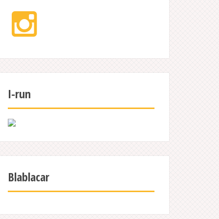
Instagram
I-run
Blablacar