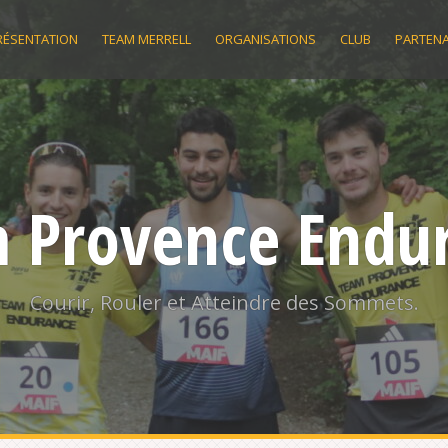
RÉSENTATION
TEAM MERRELL
ORGANISATIONS
CLUB
PARTENA
 Provence Endu
Courir, Rouler et Atteindre des Sommets.