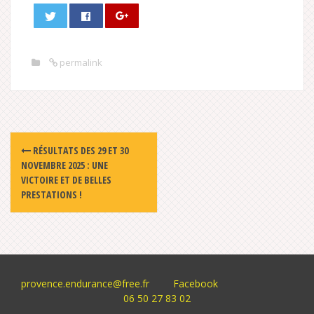
permalink
Post
RÉSULTATS DES 29 ET 30
navigation
NOVEMBRE 2025 : UNE
VICTOIRE ET DE BELLES
PRESTATIONS !
provence.endurance@free.fr
Facebook
06 50 27 83 02