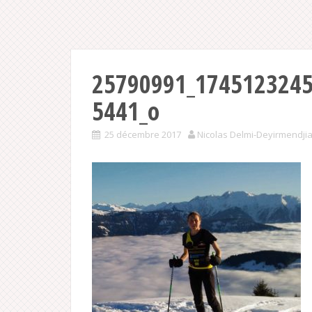
25790991_174512324
5441_o
25 décembre 2017
Nicolas Delmi-Deyirmendji