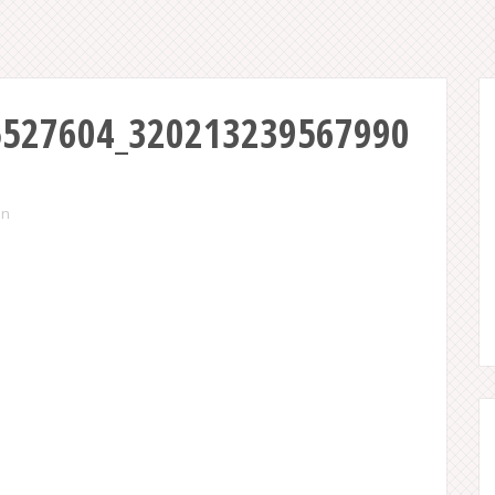
5527604_320213239567990
an