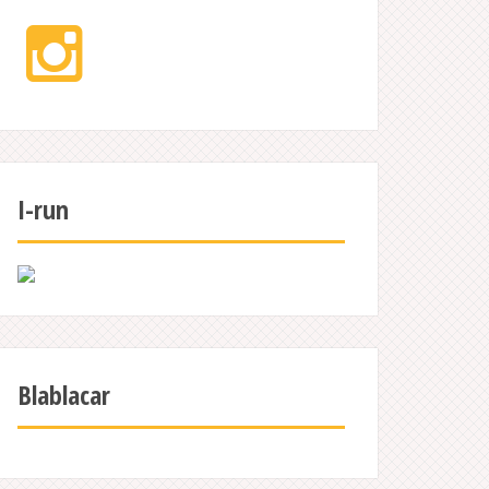
Instagram
I-run
Blablacar