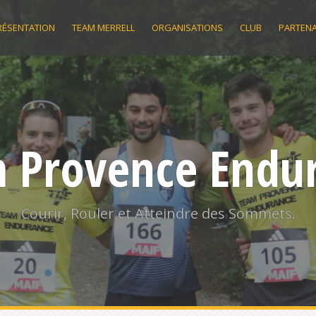
RÉSENTATION
TEAM MERRELL
ORGANISATIONS
CLUB
PARTENA
 Provence Endu
Courir, Rouler et Atteindre des Sommets.