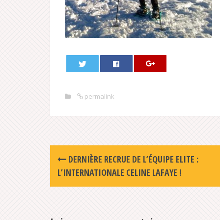
permalink
Post
DERNIÈRE RECRUE DE L’ÉQUIPE ELITE :
navigation
L’INTERNATIONALE CELINE LAFAYE !