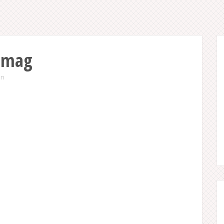
e mag
an