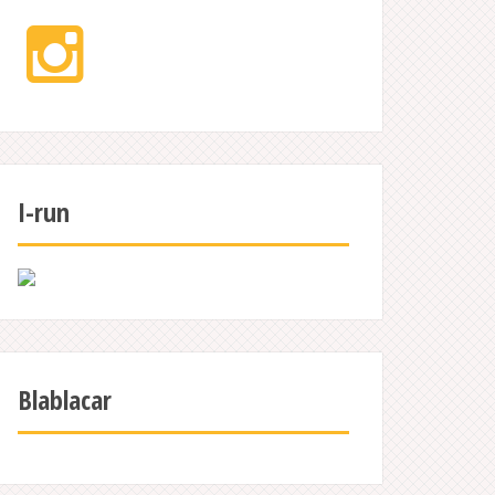
Instagram
I-run
Blablacar