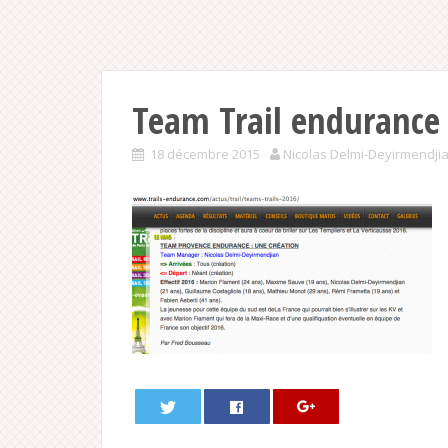
Team Trail enduranc
18 décembre 2015
Nicolas Delmi-Deyirmendji