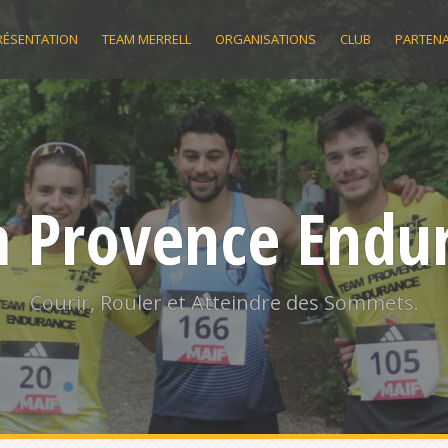
RÉSENTATION
TEAM MERRELL
ORGANISATIONS
CLUB
PARTENA
 Provence Endu
Courir, Rouler et Atteindre des Sommets.