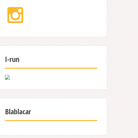
Instagram
I-run
Blablacar