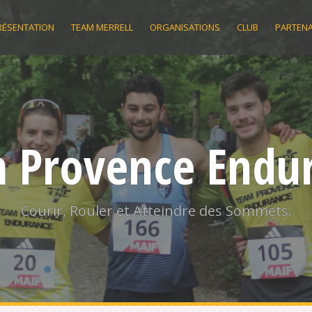
RÉSENTATION
TEAM MERRELL
ORGANISATIONS
CLUB
PARTENA
 Provence Endu
Courir, Rouler et Atteindre des Sommets.