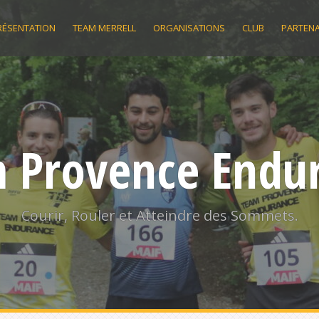
RÉSENTATION
TEAM MERRELL
ORGANISATIONS
CLUB
PARTENA
 Provence Endu
Courir, Rouler et Atteindre des Sommets.