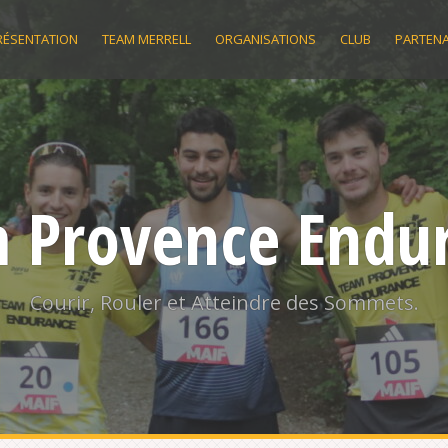
RÉSENTATION
TEAM MERRELL
ORGANISATIONS
CLUB
PARTENA
 Provence Endu
Courir, Rouler et Atteindre des Sommets.