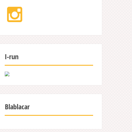
Instagram
I-run
Blablacar