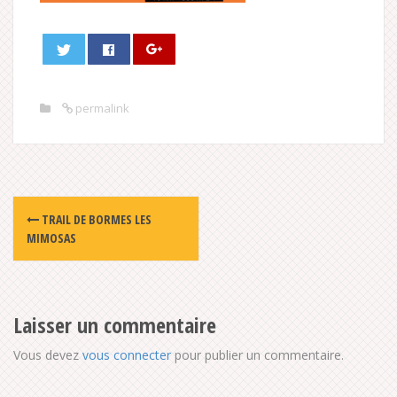
permalink
Post
TRAIL DE BORMES LES
navigation
MIMOSAS
Laisser un commentaire
Vous devez
vous connecter
pour publier un commentaire.