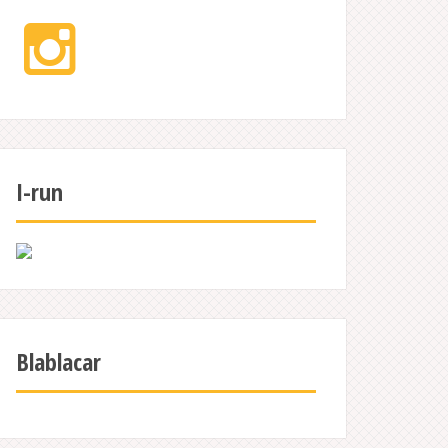
Instagram
I-run
Blablacar