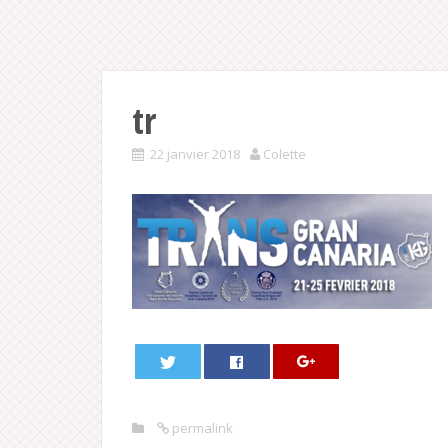
tr
22 janvier 2018
Colette
permalink