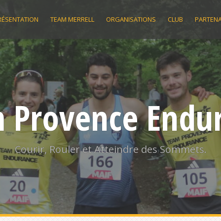
RÉSENTATION
TEAM MERRELL
ORGANISATIONS
CLUB
PARTENA
 Provence Endu
Courir, Rouler et Atteindre des Sommets.