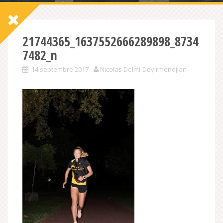
21744365_1637552666289898_8734
7482_n
14 septembre 2017
Nicolas Delmi-Deyirmendjian