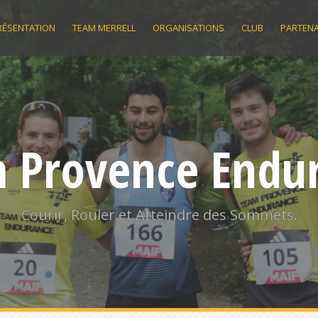
RÉSENTATION
TEAM MERRELL
ORGANISATIONS
CLUB
PARTENA
 Provence Endu
Courir, Rouler et Atteindre des Sommets.