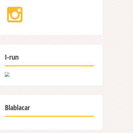
Instagram
I-run
Blablacar