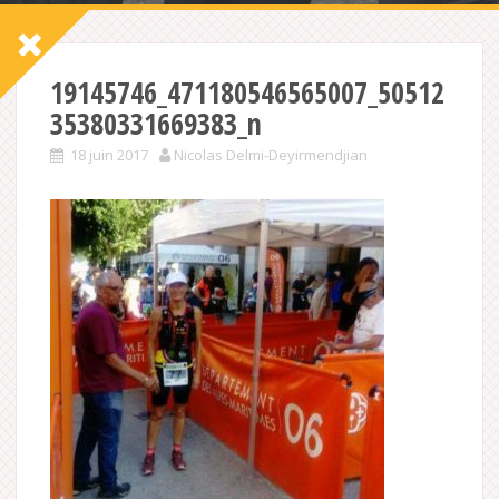
19145746_471180546565007_50512
35380331669383_n
18 juin 2017
Nicolas Delmi-Deyirmendjian