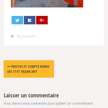
permalink
Post
PHOTOS ET COMPTE RENDU
navigation
DES 17 ET 18 JUIN 2017
Laisser un commentaire
Vous devez
vous connecter
pour publier un commentaire.