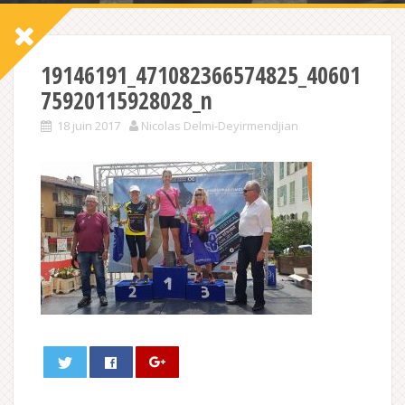
19146191_471082366574825_40601
75920115928028_n
18 juin 2017
Nicolas Delmi-Deyirmendjian