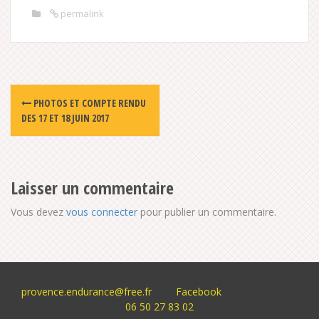
permalink
Post
PHOTOS ET COMPTE RENDU
navigation
DES 17 ET 18 JUIN 2017
Laisser un commentaire
Vous devez
vous connecter
pour publier un commentaire.
provence.endurance@free.fr
Facebook
06 50 27 83 02