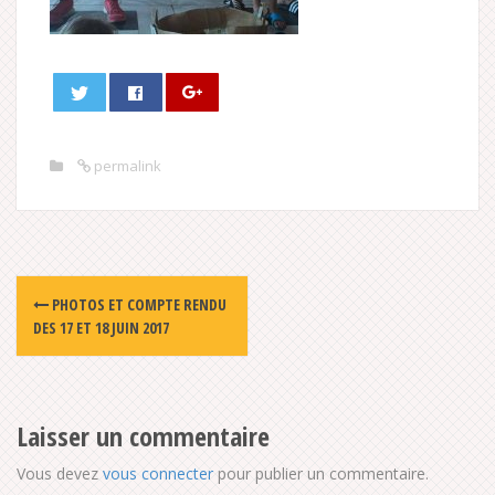
permalink
Post
PHOTOS ET COMPTE RENDU
navigation
DES 17 ET 18 JUIN 2017
Laisser un commentaire
Vous devez
vous connecter
pour publier un commentaire.