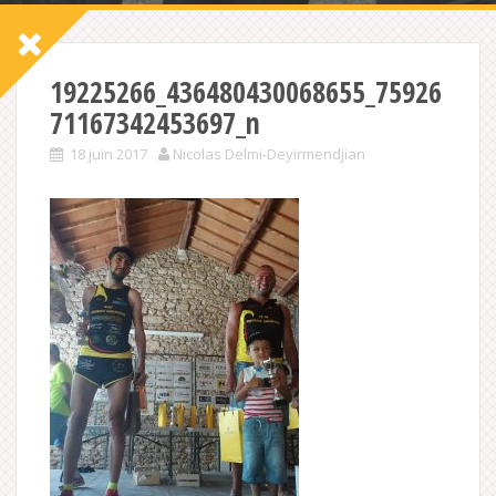
19225266_436480430068655_75926
71167342453697_n
18 juin 2017
Nicolas Delmi-Deyirmendjian