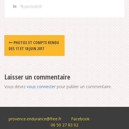
permalink
Post
PHOTOS ET COMPTE RENDU
navigation
DES 17 ET 18 JUIN 2017
Laisser un commentaire
Vous devez
vous connecter
pour publier un commentaire.
provence.endurance@free.fr
Facebook
06 50 27 83 02