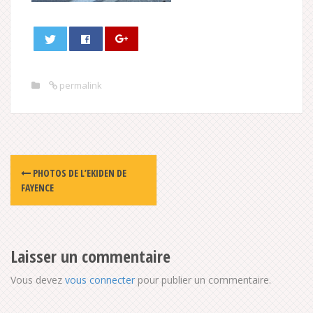
permalink
Post
PHOTOS DE L’EKIDEN DE
navigation
FAYENCE
Laisser un commentaire
Vous devez
vous connecter
pour publier un commentaire.