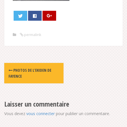
permalink
Post
PHOTOS DE L’EKIDEN DE
navigation
FAYENCE
Laisser un commentaire
Vous devez
vous connecter
pour publier un commentaire.