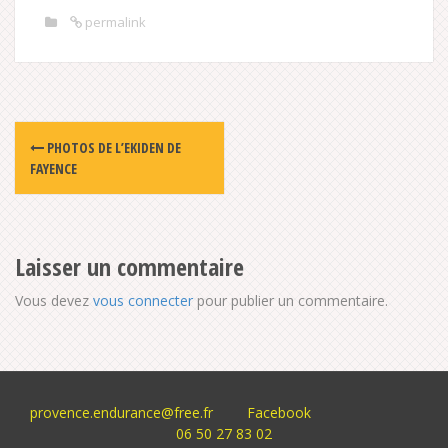
permalink
Post
PHOTOS DE L’EKIDEN DE
navigation
FAYENCE
Laisser un commentaire
Vous devez
vous connecter
pour publier un commentaire.
provence.endurance@free.fr
Facebook
06 50 27 83 02