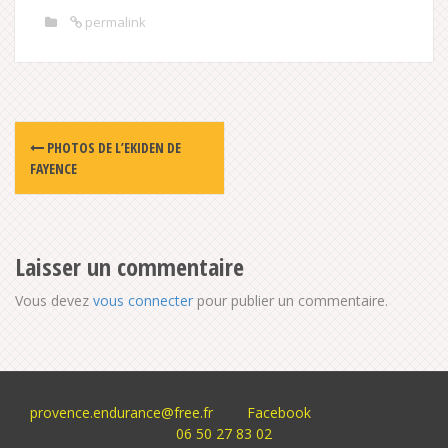
permalink
Post
PHOTOS DE L’EKIDEN DE
navigation
FAYENCE
Laisser un commentaire
Vous devez
vous connecter
pour publier un commentaire.
provence.endurance@free.fr
Facebook
06 50 27 83 02